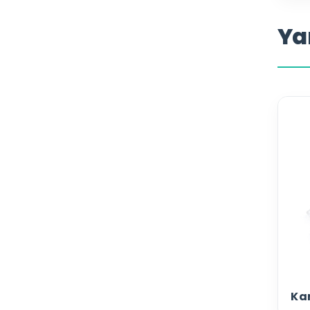
Ya
Ka