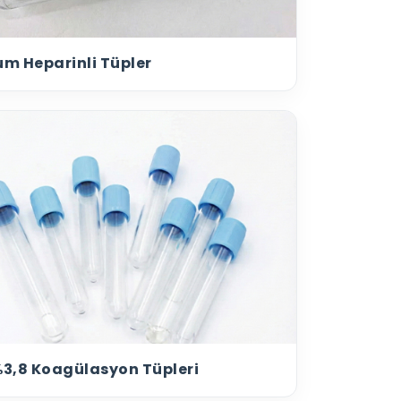
m Heparinli Tüpler
3,8 Koagülasyon Tüpleri