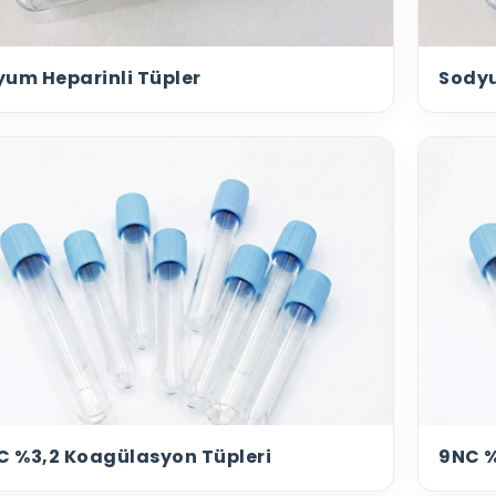
yum Heparinli Tüpler
Sodyu
C %3,2 Koagülasyon Tüpleri
9NC %