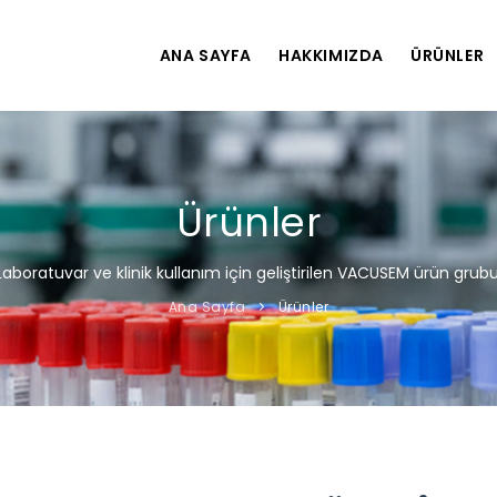
ANA SAYFA
HAKKIMIZDA
ÜRÜNLER
Ürünler
Laboratuvar ve klinik kullanım için geliştirilen VACUSEM ürün grubu
Ana Sayfa
Ürünler